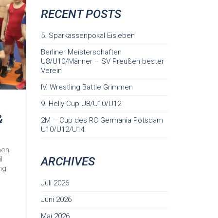
RECENT POSTS
5. Sparkassenpokal Eisleben
Berliner Meisterschaften
U8/U10/Männer – SV Preußen bester
Verein
IV. Wrestling Battle Grimmen
9. Helly-Cup U8/U10/U12
&
2M – Cup des RC Germania Potsdam
U10/U12/U14
hen
l
ARCHIVES
ng
Juli 2026
Juni 2026
Mai 2026