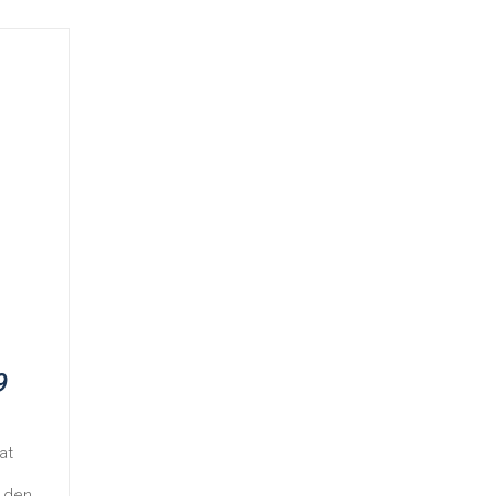
9
at
r den