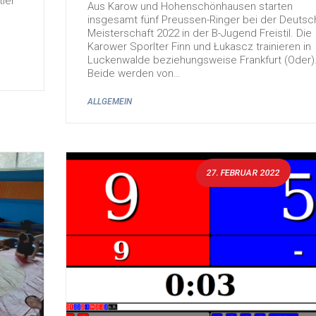
ler
Aus Karow und Hohenschönhausen starten
n
insgesamt fünf Preussen-Ringer bei der Deuts
Meisterschaft 2022 in der B-Jugend Freistil. Die
Karower Sporlter Finn und Łukascz trainieren in
Luckenwalde beziehungsweise Frankfurt (Oder)
Beide werden von…
ALLGEMEIN
27. FEBRUAR 2022