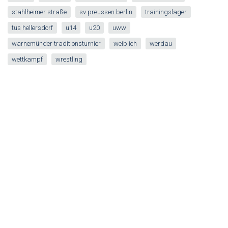
stahlheimer straße
sv preussen berlin
trainingslager
tus hellersdorf
u14
u20
uww
warnemünder traditionsturnier
weiblich
werdau
wettkampf
wrestling