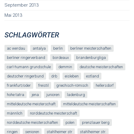
September 2013
Mai 2013
SCHLAGWÖRTER
ac werdau
antalya
berlin
berliner meisterschaften
berliner ringerverband
bordeaux
brandenburgliga
carl-humann grundschule
demmin
deutsche meisterschaften
deutscher ringerbund
drb
eisleben
estland
frankfurt/oder
freistil
griechisch-römisch
hellersdorf
hohe tatra
jena
junioren
ladenburg
mitteldeutsche meisterschaft
mitteldeutsche meisterschaften
männlich
norddeutsche meisterschaft
norddeutsche meisterschaften
polen
prenzlauer berg
ringen
senioren
stahlheimer str
stahlheimer str.