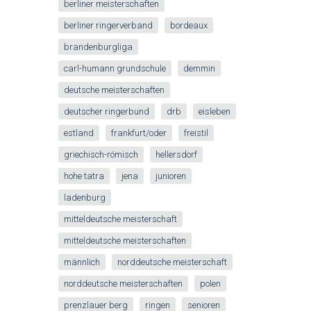
berliner meisterschaften
berliner ringerverband
bordeaux
brandenburgliga
carl-humann grundschule
demmin
deutsche meisterschaften
deutscher ringerbund
drb
eisleben
estland
frankfurt/oder
freistil
griechisch-römisch
hellersdorf
hohe tatra
jena
junioren
ladenburg
mitteldeutsche meisterschaft
mitteldeutsche meisterschaften
männlich
norddeutsche meisterschaft
norddeutsche meisterschaften
polen
prenzlauer berg
ringen
senioren