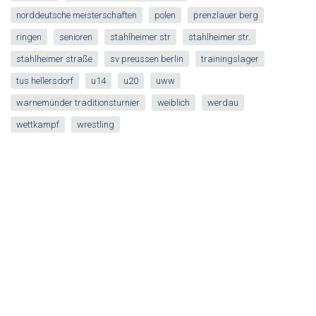
norddeutsche meisterschaften
polen
prenzlauer berg
ringen
senioren
stahlheimer str
stahlheimer str.
stahlheimer straße
sv preussen berlin
trainingslager
tus hellersdorf
u14
u20
uww
warnemünder traditionsturnier
weiblich
werdau
wettkampf
wrestling