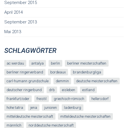
September 2015
April 2014
September 2013
Mai 2013
SCHLAGWÖRTER
ac werdau
antalya
berlin
berliner meisterschaften
berliner ringerverband
bordeaux
brandenburgliga
carl-humann grundschule
demmin
deutsche meisterschaften
deutscher ringerbund
drb
eisleben
estland
frankfurt/oder
freistil
griechisch-römisch
hellersdorf
hohe tatra
jena
junioren
ladenburg
mitteldeutsche meisterschaft
mitteldeutsche meisterschaften
männlich
norddeutsche meisterschaft