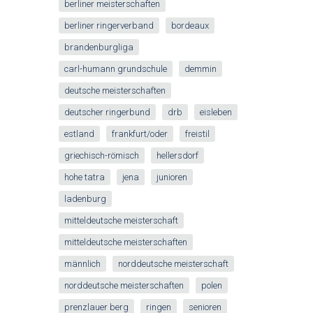
berliner meisterschaften
berliner ringerverband
bordeaux
brandenburgliga
carl-humann grundschule
demmin
deutsche meisterschaften
deutscher ringerbund
drb
eisleben
estland
frankfurt/oder
freistil
griechisch-römisch
hellersdorf
hohe tatra
jena
junioren
ladenburg
mitteldeutsche meisterschaft
mitteldeutsche meisterschaften
männlich
norddeutsche meisterschaft
norddeutsche meisterschaften
polen
prenzlauer berg
ringen
senioren