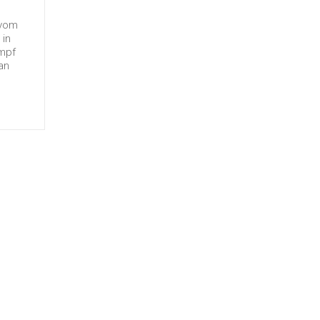
 vom
 in
ampf
an