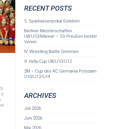
RECENT POSTS
5. Sparkassenpokal Eisleben
Berliner Meisterschaften
U8/U10/Männer – SV Preußen bester
Verein
IV. Wrestling Battle Grimmen
9. Helly-Cup U8/U10/U12
2M – Cup des RC Germania Potsdam
U10/U12/U14
23
V.
ARCHIVES
n
ei
Juli 2026
Juni 2026
Mai 2026