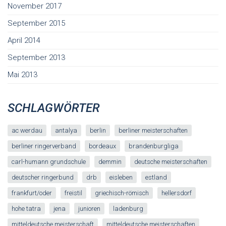
November 2017
September 2015
April 2014
September 2013
Mai 2013
SCHLAGWÖRTER
ac werdau
antalya
berlin
berliner meisterschaften
berliner ringerverband
bordeaux
brandenburgliga
carl-humann grundschule
demmin
deutsche meisterschaften
deutscher ringerbund
drb
eisleben
estland
frankfurt/oder
freistil
griechisch-römisch
hellersdorf
hohe tatra
jena
junioren
ladenburg
mitteldeutsche meisterschaft
mitteldeutsche meisterschaften