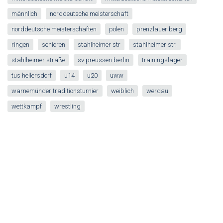
männlich
norddeutsche meisterschaft
norddeutsche meisterschaften
polen
prenzlauer berg
ringen
senioren
stahlheimer str
stahlheimer str.
stahlheimer straße
sv preussen berlin
trainingslager
tus hellersdorf
u14
u20
uww
warnemünder traditionsturnier
weiblich
werdau
wettkampf
wrestling