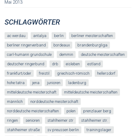
Mai 2013
SCHLAGWÖRTER
ac werdau
antalya
berlin
berliner meisterschaften
berliner ringerverband
bordeaux
brandenburgliga
carl-humann grundschule
demmin
deutsche meisterschaften
deutscher ringerbund
drb
eisleben
estland
frankfurt/oder
freistil
griechisch-römisch
hellersdorf
hohe tatra
jena
junioren
ladenburg
mitteldeutsche meisterschaft
mitteldeutsche meisterschaften
männlich
norddeutsche meisterschaft
norddeutsche meisterschaften
polen
prenzlauer berg
ringen
senioren
stahlheimer str
stahlheimer str.
stahlheimer straße
sv preussen berlin
trainingslager