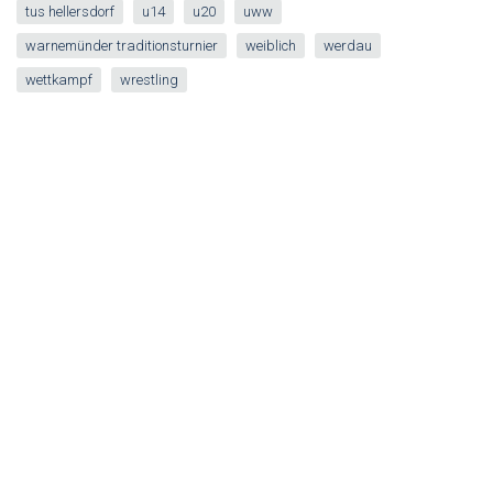
tus hellersdorf
u14
u20
uww
warnemünder traditionsturnier
weiblich
werdau
wettkampf
wrestling