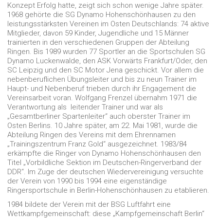
Konzept Erfolg hatte, zeigt sich schon wenige Jahre später.
1968 gehörte die SG Dynamo Hohenschönhausen zu den
leistungsstärksten Vereinen im Osten Deutschlands: 74 aktive
Mitglieder, davon 59 Kinder, Jugendliche und 15 Männer
trainierten in den verschiedenen Gruppen der Abteilung
Ringen. Bis 1989 wurden 77 Sportler an die Sportschulen SG
Dynamo Luckenwalde, den ASK Vorwärts Frankfurt/Oder, den
SC Leipzig und den SC Motor Jena geschickt. Vor allem die
nebenberuflichen Übungsleiter und bis zu neun Trainer im
Haupt- und Nebenberuf trieben durch ihr Engagement die
Vereinsarbeit voran. Wolfgang Frenzel übernahm 1971 die
Verantwortung als leitender Trainer und war als
„Gesamtberliner Spartenleiter“ auch oberster Trainer im
Osten Berlins. 10 Jahre später, am 22. Mai 1981, wurde die
Abteilung Ringen des Vereins mit dem Ehrennamen
„Trainingszentrum Franz Gold“ ausgezeichnet. 1983/84
erkämpfte die Ringer von Dynamo Hohenschönhausen den
Titel „Vorbildliche Sektion im Deutschen-Ringerverband der
DDR“. Im Zuge der deutschen Wiedervereinigung versuchte
der Verein von 1990 bis 1994 eine eigenständige
Ringersportschule in Berlin-Hohenschönhausen zu etablieren.
1984 bildete der Verein mit der BSG Luftfahrt eine
Wettkampfgemeinschaft: diese „Kampfgemeinschaft Berlin“