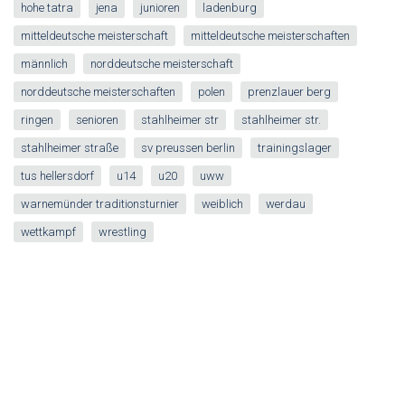
hohe tatra
jena
junioren
ladenburg
mitteldeutsche meisterschaft
mitteldeutsche meisterschaften
männlich
norddeutsche meisterschaft
norddeutsche meisterschaften
polen
prenzlauer berg
ringen
senioren
stahlheimer str
stahlheimer str.
stahlheimer straße
sv preussen berlin
trainingslager
tus hellersdorf
u14
u20
uww
warnemünder traditionsturnier
weiblich
werdau
wettkampf
wrestling