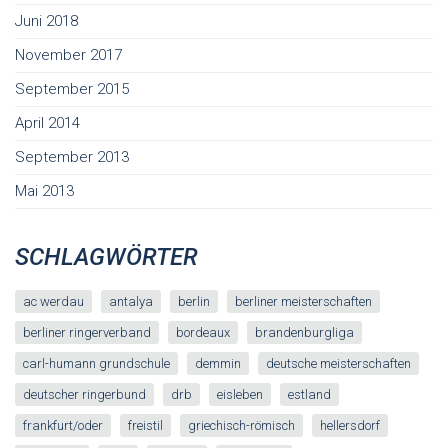
Juni 2018
November 2017
September 2015
April 2014
September 2013
Mai 2013
SCHLAGWÖRTER
ac werdau
antalya
berlin
berliner meisterschaften
berliner ringerverband
bordeaux
brandenburgliga
carl-humann grundschule
demmin
deutsche meisterschaften
deutscher ringerbund
drb
eisleben
estland
frankfurt/oder
freistil
griechisch-römisch
hellersdorf