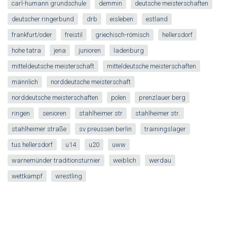
carl-humann grundschule
demmin
deutsche meisterschaften
deutscher ringerbund
drb
eisleben
estland
frankfurt/oder
freistil
griechisch-römisch
hellersdorf
hohe tatra
jena
junioren
ladenburg
mitteldeutsche meisterschaft
mitteldeutsche meisterschaften
männlich
norddeutsche meisterschaft
norddeutsche meisterschaften
polen
prenzlauer berg
ringen
senioren
stahlheimer str
stahlheimer str.
stahlheimer straße
sv preussen berlin
trainingslager
tus hellersdorf
u14
u20
uww
warnemünder traditionsturnier
weiblich
werdau
wettkampf
wrestling