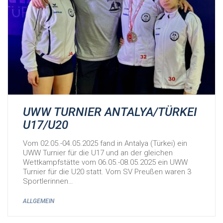
UWW TURNIER ANTALYA/TÜRKEI
U17/U20
Vom 02.05.-04.05.2025 fand in Antalya (Türkei) ein
UWW Turnier für die U17 und an der gleichen
Wettkampfstätte vom 06.05.-08.05.2025 ein UWW
Turnier für die U20 statt. Vom SV Preußen waren 3
Sportlerinnen…
ALLGEMEIN