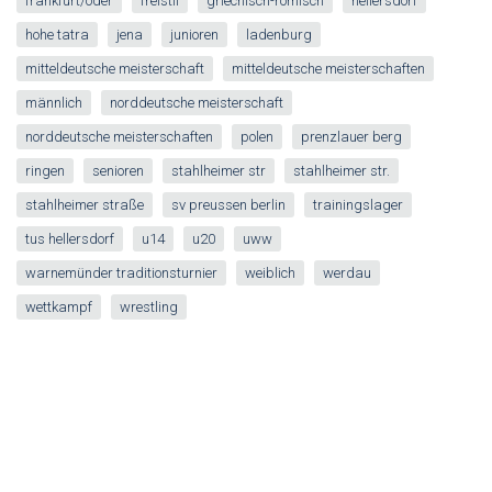
frankfurt/oder
freistil
griechisch-römisch
hellersdorf
hohe tatra
jena
junioren
ladenburg
mitteldeutsche meisterschaft
mitteldeutsche meisterschaften
männlich
norddeutsche meisterschaft
norddeutsche meisterschaften
polen
prenzlauer berg
ringen
senioren
stahlheimer str
stahlheimer str.
stahlheimer straße
sv preussen berlin
trainingslager
tus hellersdorf
u14
u20
uww
warnemünder traditionsturnier
weiblich
werdau
wettkampf
wrestling