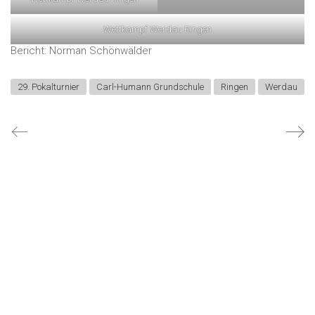
Wettkampf Werdau Ringen
Bericht: Norman Schönwälder
29. Pokalturnier
Carl-Humann Grundschule
Ringen
Werdau