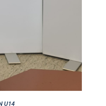
N U14