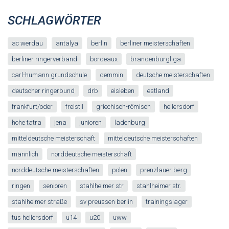
SCHLAGWÖRTER
ac werdau
antalya
berlin
berliner meisterschaften
berliner ringerverband
bordeaux
brandenburgliga
carl-humann grundschule
demmin
deutsche meisterschaften
deutscher ringerbund
drb
eisleben
estland
frankfurt/oder
freistil
griechisch-römisch
hellersdorf
hohe tatra
jena
junioren
ladenburg
mitteldeutsche meisterschaft
mitteldeutsche meisterschaften
männlich
norddeutsche meisterschaft
norddeutsche meisterschaften
polen
prenzlauer berg
ringen
senioren
stahlheimer str
stahlheimer str.
stahlheimer straße
sv preussen berlin
trainingslager
tus hellersdorf
u14
u20
uww