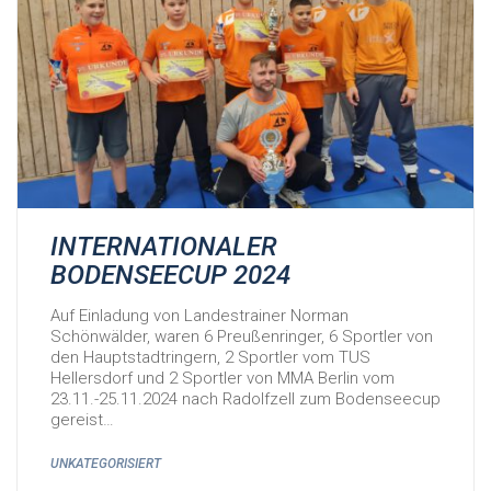
INTERNATIONALER
BODENSEECUP 2024
Auf Einladung von Landestrainer Norman
Schönwälder, waren 6 Preußenringer, 6 Sportler von
den Hauptstadtringern, 2 Sportler vom TUS
Hellersdorf und 2 Sportler von MMA Berlin vom
23.11.-25.11.2024 nach Radolfzell zum Bodenseecup
gereist…
UNKATEGORISIERT