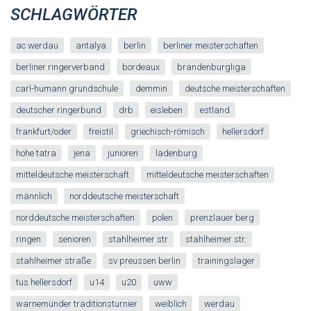
SCHLAGWÖRTER
ac werdau
antalya
berlin
berliner meisterschaften
berliner ringerverband
bordeaux
brandenburgliga
carl-humann grundschule
demmin
deutsche meisterschaften
deutscher ringerbund
drb
eisleben
estland
frankfurt/oder
freistil
griechisch-römisch
hellersdorf
hohe tatra
jena
junioren
ladenburg
mitteldeutsche meisterschaft
mitteldeutsche meisterschaften
männlich
norddeutsche meisterschaft
norddeutsche meisterschaften
polen
prenzlauer berg
ringen
senioren
stahlheimer str
stahlheimer str.
stahlheimer straße
sv preussen berlin
trainingslager
tus hellersdorf
u14
u20
uww
warnemünder traditionsturnier
weiblich
werdau