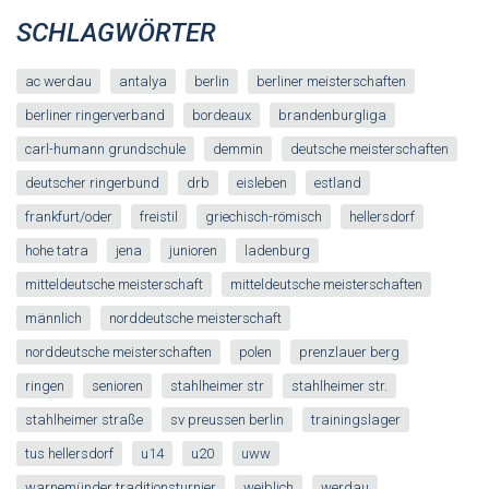
SCHLAGWÖRTER
ac werdau
antalya
berlin
berliner meisterschaften
berliner ringerverband
bordeaux
brandenburgliga
carl-humann grundschule
demmin
deutsche meisterschaften
deutscher ringerbund
drb
eisleben
estland
frankfurt/oder
freistil
griechisch-römisch
hellersdorf
hohe tatra
jena
junioren
ladenburg
mitteldeutsche meisterschaft
mitteldeutsche meisterschaften
männlich
norddeutsche meisterschaft
norddeutsche meisterschaften
polen
prenzlauer berg
ringen
senioren
stahlheimer str
stahlheimer str.
stahlheimer straße
sv preussen berlin
trainingslager
tus hellersdorf
u14
u20
uww
warnemünder traditionsturnier
weiblich
werdau