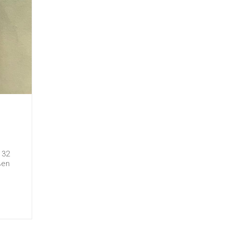
 32
ßen