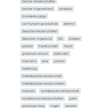
berliner meisterschaften
berliner ringerverband
bordeaux
brandenburgliga
carl-humann grundschule
demmin
deutsche meisterschaften
deutscher ringerbund
drb
eisleben
estland
frankfurt/oder
freistil
griechisch-römisch
hellersdorf
hohe tatra
jena
junioren
ladenburg
mitteldeutsche meisterschaft
mitteldeutsche meisterschaften
männlich
norddeutsche meisterschaft
norddeutsche meisterschaften
polen
prenzlauer berg
ringen
senioren