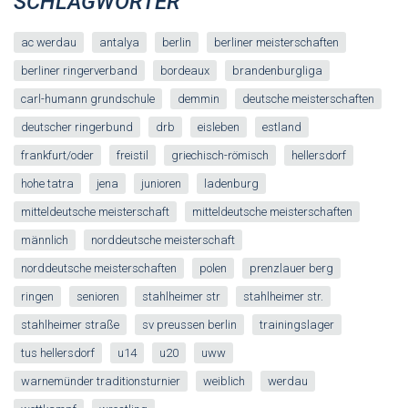
SCHLAGWÖRTER
ac werdau
antalya
berlin
berliner meisterschaften
berliner ringerverband
bordeaux
brandenburgliga
carl-humann grundschule
demmin
deutsche meisterschaften
deutscher ringerbund
drb
eisleben
estland
frankfurt/oder
freistil
griechisch-römisch
hellersdorf
hohe tatra
jena
junioren
ladenburg
mitteldeutsche meisterschaft
mitteldeutsche meisterschaften
männlich
norddeutsche meisterschaft
norddeutsche meisterschaften
polen
prenzlauer berg
ringen
senioren
stahlheimer str
stahlheimer str.
stahlheimer straße
sv preussen berlin
trainingslager
tus hellersdorf
u14
u20
uww
warnemünder traditionsturnier
weiblich
werdau