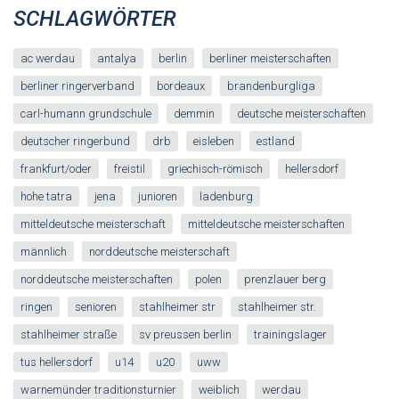
SCHLAGWÖRTER
ac werdau
antalya
berlin
berliner meisterschaften
berliner ringerverband
bordeaux
brandenburgliga
carl-humann grundschule
demmin
deutsche meisterschaften
deutscher ringerbund
drb
eisleben
estland
frankfurt/oder
freistil
griechisch-römisch
hellersdorf
hohe tatra
jena
junioren
ladenburg
mitteldeutsche meisterschaft
mitteldeutsche meisterschaften
männlich
norddeutsche meisterschaft
norddeutsche meisterschaften
polen
prenzlauer berg
ringen
senioren
stahlheimer str
stahlheimer str.
stahlheimer straße
sv preussen berlin
trainingslager
tus hellersdorf
u14
u20
uww
warnemünder traditionsturnier
weiblich
werdau