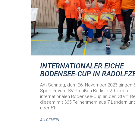
INTERNATIONALER EICHE
BODENSEE-CUP IN RADOLFZ
Am Sonntag, dem 26. November 2023 gingen 
Sportler vom SV Preußen Berlin e.V. beim 5.
internationalen Bodensee-Cup an den Start. Be
diesem mit 365 Teilnehmern aus 7 Ländern un
über 51…
ALLGEMEIN