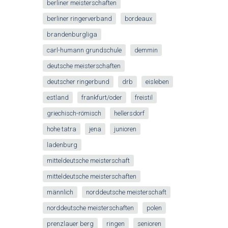
berliner meisterschaften
berliner ringerverband
bordeaux
brandenburgliga
carl-humann grundschule
demmin
deutsche meisterschaften
deutscher ringerbund
drb
eisleben
estland
frankfurt/oder
freistil
griechisch-römisch
hellersdorf
hohe tatra
jena
junioren
ladenburg
mitteldeutsche meisterschaft
mitteldeutsche meisterschaften
männlich
norddeutsche meisterschaft
norddeutsche meisterschaften
polen
prenzlauer berg
ringen
senioren