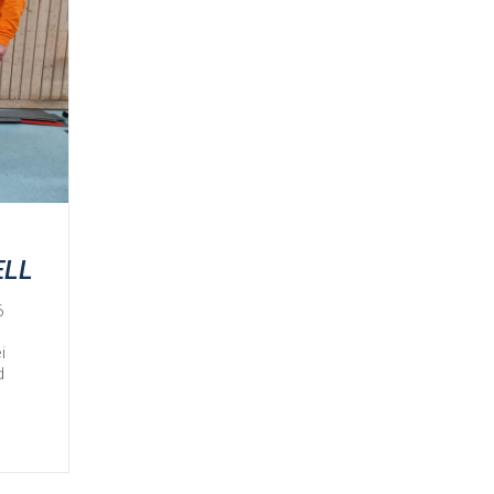
ELL
6
i
d