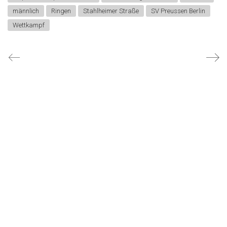
männlich
Ringen
Stahlheimer Straße
SV Preussen Berlin
Wettkampf