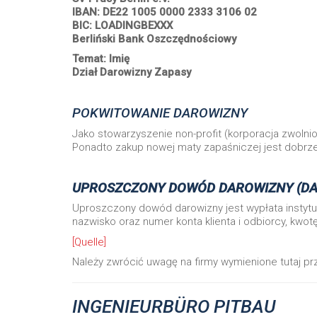
IBAN: DE22 1005 0000 2333 3106 02
BIC: LOADINGBEXXX
Berliński Bank Oszczędnościowy
Temat: Imię
Dział Darowizny Zapasy
POKWITOWANIE DAROWIZNY
Jako stowarzyszenie non-profit (korporacja zwoln
Ponadto zakup nowej maty zapaśniczej jest dobrz
UPROSZCZONY DOWÓD DAROWIZNY (DARO
Uproszczony dowód darowizny jest wypłata instytucj
nazwisko oraz numer konta klienta i odbiorcy, kwotę
[Quelle]
Należy zwrócić uwagę na firmy wymienione tutaj pr
INGENIEURBÜRO PITBAU