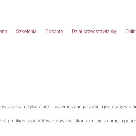
ówna
Szkolenia
Berichte
Dział przedstawia się
Onli
ów pruskich. Tylko dzięki Twojemu zaangażowaniu jesteśmy w st
eć pruskich zapaśników darowizną, skontaktuj się z nami za poś