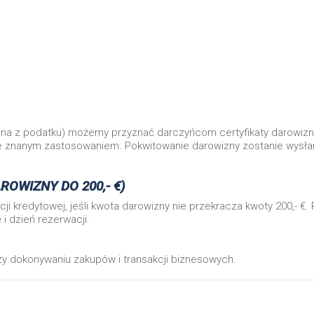
iona z podatku) możemy przyznać darczyńcom certyfikaty darowiz
e znanym zastosowaniem. Pokwitowanie darowizny zostanie wysła
WIZNY DO 200,- €)
i kredytowej, jeśli kwota darowizny nie przekracza kwoty 200,- €. 
 i dzień rezerwacji.
zy dokonywaniu zakupów i transakcji biznesowych.