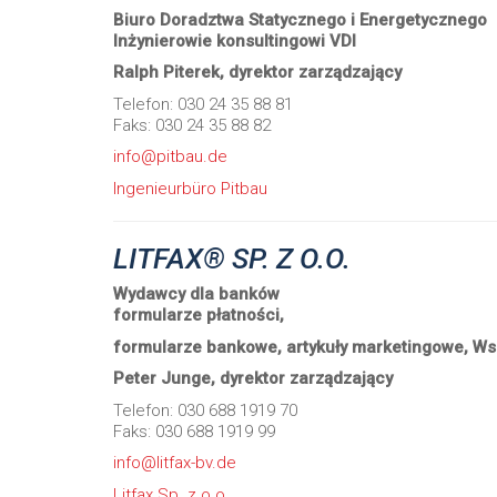
Biuro Doradztwa Statycznego i Energetycznego
Inżynierowie konsultingowi VDI
Ralph Piterek, dyrektor zarządzający
Telefon: 030 24 35 88 81
Faks: 030 24 35 88 82
info@pitbau.de
Ingenieurbüro Pitbau
LITFAX® SP. Z O.O.
Wydawcy dla banków
formularze płatności,
formularze bankowe, artykuły marketingowe,
Ws
Peter Junge, dyrektor zarządzający
Telefon: 030 688 1919 70
Faks: 030 688 1919 99
info@litfax-bv.de
Litfax Sp. z o.o.